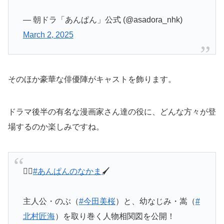
— 朝ドラ「あんぱん」公式 (@asadora_nhk)
March 2, 2025
そのほか豪華な俳優陣がキャストを飾ります。
ドラマ後半の有名な漫画家さん達の役に、どんな方々が登
場するのか楽しみですね。
🏃‍♀️
#あんぱんのなかま
🖌
主人公・のぶ（
#今田美桜
）と、幼なじみ・嵩（
#
北村匠海
）を取り巻く人物相関図を公開！