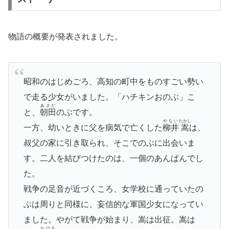
物語の概要が発表されました。
昭和のはじめごろ、高知の町中をものすごい勢い
で走る少女がいました。「ハチキンおのぶ」こ
あさだ
と、
朝田
のぶです。
やない
たかし
一方、幼いときに父を病気で亡くした
柳井
嵩
は、
叔父の家に引き取られ、そこでのぶに出会いま
す。二人を結びつけたのは、一個のあんぱんでし
た。
戦争の足音が近づくころ、女学校に通っていたの
ぶは周りと同様に、妄信的な軍国少女になってい
ました。やがて戦争が始まり、嵩は出征。嵩は
ちひろ