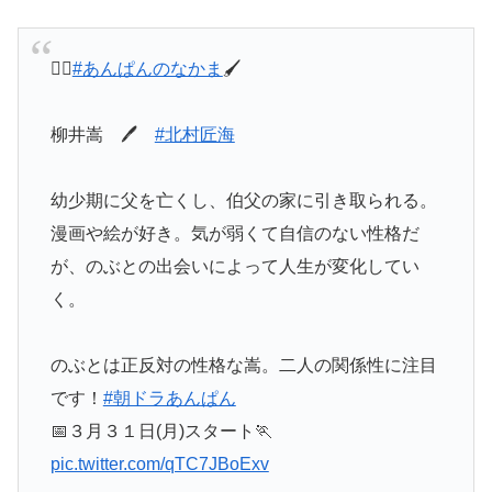
🏃‍♀️
#あんぱんのなかま
🖌
柳井嵩 🖊
#北村匠海
幼少期に父を亡くし、伯父の家に引き取られる。
漫画や絵が好き。気が弱くて自信のない性格だ
が、のぶとの出会いによって人生が変化してい
く。
のぶとは正反対の性格な嵩。二人の関係性に注目
です！
#朝ドラあんぱん
📅３月３１日(月)スタート🏃
pic.twitter.com/qTC7JBoExv