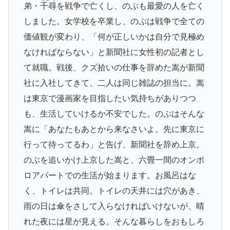
弟・
千尋
を戦争で亡くし、のぶも最愛の人を亡く
しました。女学校を卒業し、のぶは戦争で全ての
価値観が変わり、「何が正しいかは自分で見極め
なければならない」と新聞社に女性初の記者とし
て就職。戦後、クズ拾いの仕事を辞めた嵩が新聞
社に入社してきて、二人は同じ雑誌の担当に。嵩
は東京で漫画家を目指したい気持ちがありつつ
も、生活していけるか不安でした。のぶはそんな
嵩に「あなたもあとから来なさいよ。先に東京に
行って待ってるわ」と告げ、新聞社を辞め上京。
のぶを追いかけ上京した嵩と、六畳一間のオンボ
ロアパートでの生活が始まります。お風呂はな
く、トイレは共同。トイレの天井には穴があき、
雨の日は傘をさして入らなければいけないが、晴
れた夜には星が見える。そんな暮らしをおもしろ