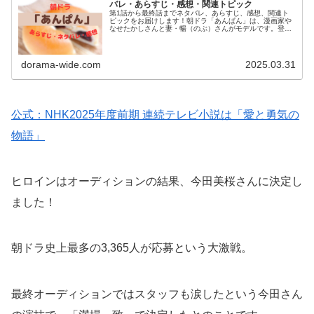
バレ・あらすじ・感想・関連トピック
第1話から最終話までネタバレ、あらすじ、感想、関連ト
ピックをお届けします！朝ドラ「あんぱん」は、漫画家や
なせたかしさんと妻・暢（のぶ）さんがモデルです。登場
するのは、柳井嵩と朝田のぶです。２人が『アンパンマ
ン』にたどりつくまでを描く愛と勇気...
dorama-wide.com
2025.03.31
公式：NHK2025年度前期 連続テレビ小説は「愛と勇気の
物語」
ヒロインはオーディションの結果、今田美桜さんに決定し
ました！
朝ドラ史上最多の3,365人が応募という大激戦。
最終オーディションではスタッフも涙したという今田さん