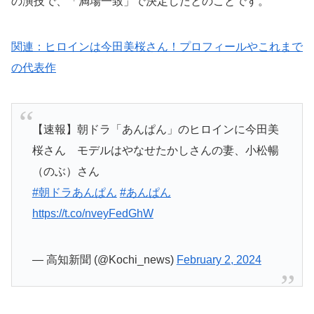
の演技で、「満場一致」で決定したとのことです。
関連：ヒロインは今田美桜さん！プロフィールやこれまで
の代表作
【速報】朝ドラ「あんぱん」のヒロインに今田美
桜さん モデルはやなせたかしさんの妻、小松暢
（のぶ）さん
#朝ドラあんぱん
#あんぱん
https://t.co/nveyFedGhW
— 高知新聞 (@Kochi_news)
February 2, 2024