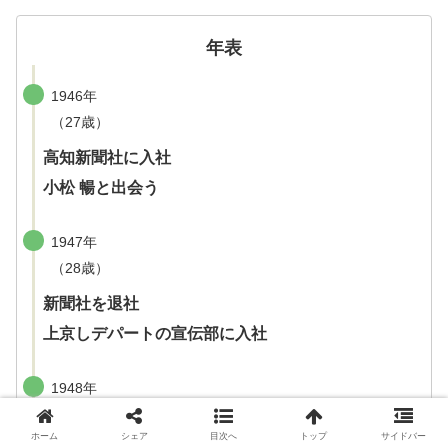
年表
1946年
（27歳）
高知新聞社に入社
小松 暢と出会う
1947年
（28歳）
新聞社を退社
上京しデパートの宣伝部に入社
1948年
（29歳）
ホーム
シェア
目次へ
トップ
サイドバー