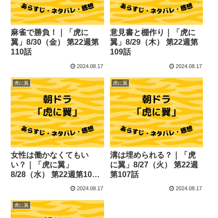
麻雀で勝負！｜「虎に
意見書と棚作り｜「虎に
翼」8/30（金） 第22週第
翼」8/29（木） 第22週第
110話
109話
2024.08.17
2024.08.17
虎に翼
虎に翼
女性は働かなくてもい
溝は埋められる？｜「虎
い？｜「虎に翼」
に翼」8/27（火） 第22週
8/28（水） 第22週第108
第107話
話
2024.08.17
2024.08.17
虎に翼