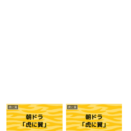
虎に翼
虎に翼