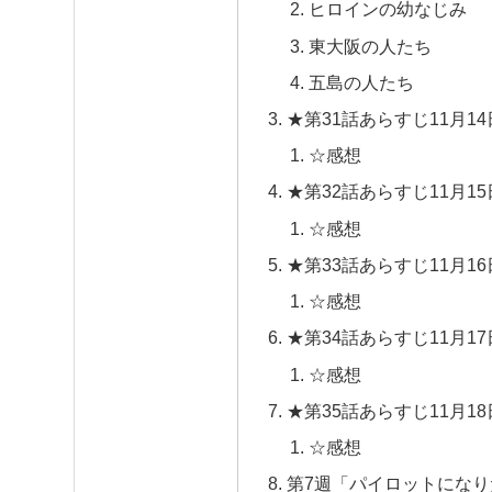
ヒロインの幼なじみ
東大阪の人たち
五島の人たち
★第31話あらすじ11月1
☆感想
★第32話あらすじ11月1
☆感想
★第33話あらすじ11月1
☆感想
★第34話あらすじ11月1
☆感想
★第35話あらすじ11月1
☆感想
第7週「パイロットになり