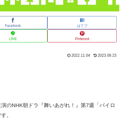
Facebook
はてブ
LINE
Pinterest
2022.11.04
2023.09.23
演のNHK朝ドラ『舞いあがれ！』第7週「パイロ
です。