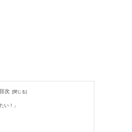
目次
りたい！」