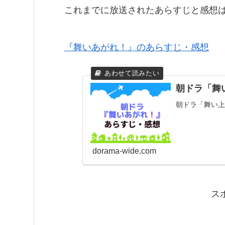
これまでに放送されたあらすじと感想
『舞いあがれ！』のあらすじ・感想
朝ドラ「舞
朝ドラ「舞い上
dorama-wide.com
ス