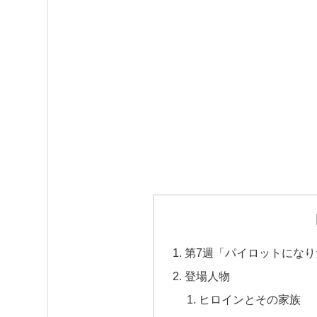
第7週「パイロットにな
登場人物
ヒロインとその家族