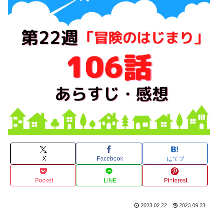
X
Facebook
はてブ
Pocket
LINE
Pinterest
2023.02.22
2023.09.23