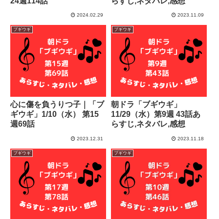
24週114話
らすじ,ネタバレ,感想
2024.02.29
2023.11.09
ブギウギ
ブギウギ
心に傷を負うりつ子｜「ブ
朝ドラ「ブギウギ」
ギウギ」1/10（水） 第15
11/29（水）第9週 43話あ
週69話
らすじ,ネタバレ,感想
2023.12.31
2023.11.18
ブギウギ
ブギウギ