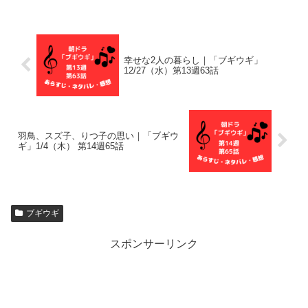
幸せな2人の暮らし｜「ブギウギ」
12/27（水）第13週63話
羽鳥、スズ子、りつ子の思い｜「ブギウ
ギ」1/4（木） 第14週65話
ブギウギ
スポンサーリンク