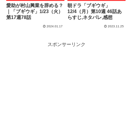
愛助が村山興業を辞める？
朝ドラ「ブギウギ」
｜「ブギウギ」1/23（火）
12/4（月）第10週 46話あ
第17週78話
らすじ,ネタバレ,感想
2024.01.17
2023.11.25
スポンサーリンク