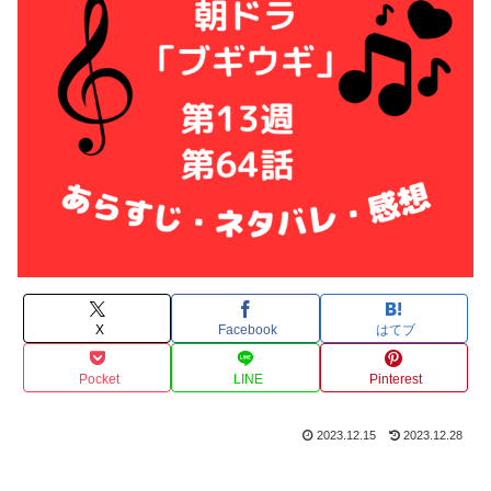
X
Facebook
はてブ
Pocket
LINE
Pinterest
2023.12.15
2023.12.28