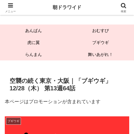
朝ドラワイド
朝ドラワイド
メニュー
検索
あんぱん
おむすび
虎に翼
ブギウギ
らんまん
舞いあがれ！
空襲の続く東京・大阪｜「ブギウギ」
12/28（木） 第13週64話
本ページはプロモーションが含まれています
ブギウギ