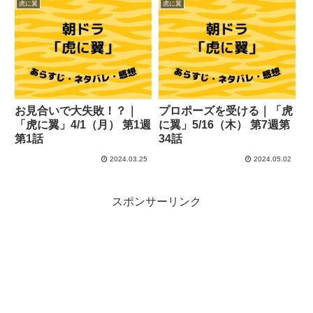
虎に翼
虎に翼
お見合いで大失敗！？｜
プロポーズを受ける｜「虎
「虎に翼」4/1（月） 第1週
に翼」5/16（木） 第7週第
第1話
34話
2024.03.25
2024.05.02
スポンサーリンク