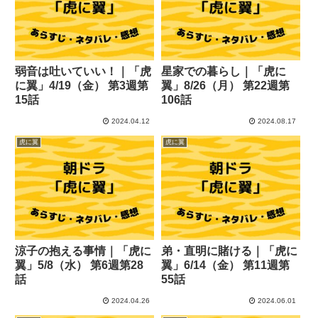
弱音は吐いていい！｜「虎
星家での暮らし｜「虎に
に翼」4/19（金） 第3週第
翼」8/26（月） 第22週第
15話
106話
2024.04.12
2024.08.17
虎に翼
虎に翼
涼子の抱える事情｜「虎に
弟・直明に賭ける｜「虎に
翼」5/8（水） 第6週第28
翼」6/14（金） 第11週第
話
55話
2024.04.26
2024.06.01