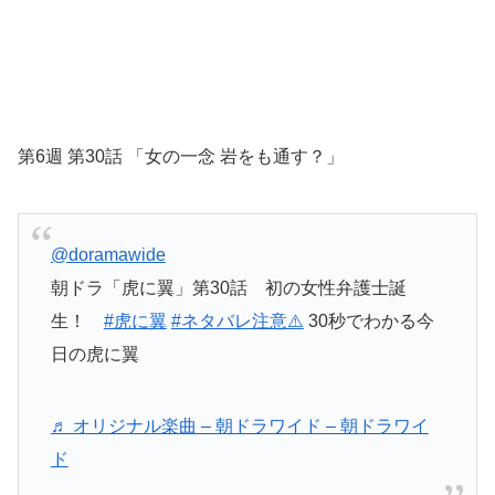
第6週 第30話 「女の一念 岩をも通す？」
@doramawide
朝ドラ「虎に翼」第30話 初の女性弁護士誕
生！
#虎に翼
#ネタバレ注意⚠️
30秒でわかる今
日の虎に翼
♬ オリジナル楽曲 – 朝ドラワイド – 朝ドラワイ
ド