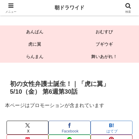
朝ドラワイド
朝ドラワイド
メニュー
検索
あんぱん
おむすび
虎に翼
ブギウギ
らんまん
舞いあがれ！
初の女性弁護士誕生！｜「虎に翼」
5/10（金） 第6週第30話
本ページはプロモーションが含まれています
X
Facebook
はてブ