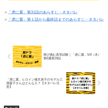
＞
「虎に翼」第31話のあらすじ・ネタバレ
＞
「虎に翼」第１話から最終話までのあらすじ・ネタバレ
再び挑む高等試験｜「虎に翼」5/9（木）
第6週第29話
「虎に翼」ヒロイン猪爪寅子のモデル三
淵嘉子さんはどんな人？【ネタバレ注
意】