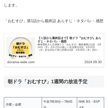
します。
「おむすび」第1話から最終話 あらすじ・ネタバレ・感想
【１話から最終話まで】朝ドラ『おむすび』あら
すじ・ネタバレ・感想
橋本環奈さん主演朝ドラ『おむすび』最終週第121話 3月
24日（月）それぞれの新しい生活第122話 3月25日
（火）歩を訪ねて来た詩第123話 3月26日（水）詩の才
能に感心する第124話 3月27日（木）詩を家族にしたい
第125話 3月2...
dorama-wide.com
2024.09.30
朝ドラ「おむすび」1週間の放送予定
午前7時30分～7時45
NHK BS・BSP
月曜～金曜
分
４K