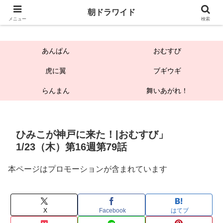
朝ドラワイド
朝ドラワイド
メニュー
検索
あんぱん
おむすび
虎に翼
ブギウギ
らんまん
舞いあがれ！
ひみこが神戸に来た！|おむすび」
1/23（木）第16週第79話
本ページはプロモーションが含まれています
X
Facebook
はてブ