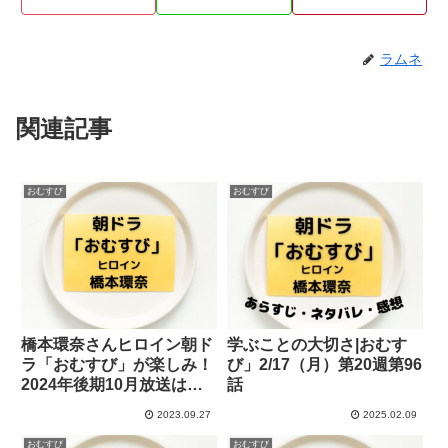
ラムネ
関連記事
おむすび
おむすび
橋本環奈さんヒロイン朝ド
学ぶことの大切さ|おむす
ラ「おむすび」が楽しみ！
び」2/17（月）第20週第96
2024年後期10月放送はじ
話
まる
2023.09.27
2025.02.09
おむすび
おむすび