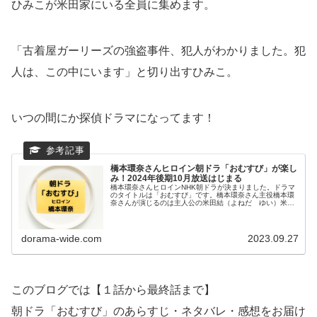
ひみこが米田家にいる全員に集めます。
「古着屋ガーリーズの強盗事件、犯人がわかりました。犯
人は、この中にいます」と切り出すひみこ。
いつの間にか探偵ドラマになってます！
橋本環奈さんヒロイン朝ドラ「おむすび」が楽し
み！2024年後期10月放送はじまる
橋本環奈さんヒロインNHK朝ドラが決まりました。ドラマ
のタイトルは「おむすび」です。橋本環奈さん主役橋本環
奈さんが演じるのは主人公の米田結（よねだ ゆい）米田
の苗字からして、お米に縁がありそうです。結（ゆい）と
いう名前には人と人そして人と食...
dorama-wide.com
2023.09.27
このブログでは【１話から最終話まで】
朝ドラ「おむすび」のあらすじ・ネタバレ・感想をお届け