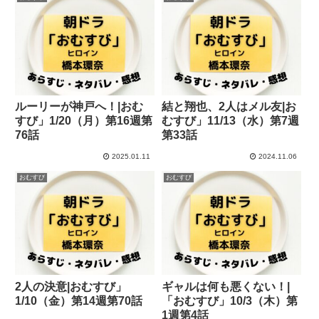
ルーリーが神戸へ！|おむ
結と翔也、2人はメル友|お
すび」1/20（月）第16週第
むすび」11/13（水）第7週
76話
第33話
2025.01.11
2024.11.06
おむすび
おむすび
2人の決意|おむすび」
ギャルは何も悪くない！|
1/10（金）第14週第70話
「おむすび」10/3（木）第
1週第4話