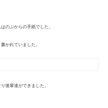
」
れはのぶからの手紙でした。
と書かれていました。
なり後輩達ができました。