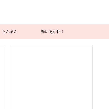
らんまん
舞いあがれ！