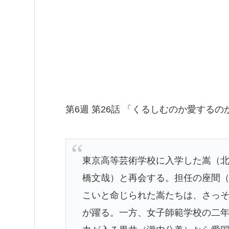
第6週 第26話 「くるしむのか愛するの
東京高等芸術学校に入学した嵩（
橋文哉）と再会する。担任の座間
こいと命じられた嵩たちは、さっ
が躍る。一方、女子師範学校の二