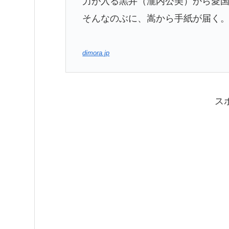
力が入る黒井（瀧内公美）から愛
そんなのぶに、嵩から手紙が届く
dimora.jp
ス