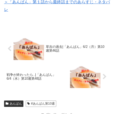
＞「あんぱん」第１話から最終話までのあらすじ・ネタバ
レ
草吉の過去|「あんぱん」6/2（月）第10
週第46話
戦争が終わったら..|「あんぱん」
6/4（水）第10週第48話
あんぱん
#あんぱん第10週