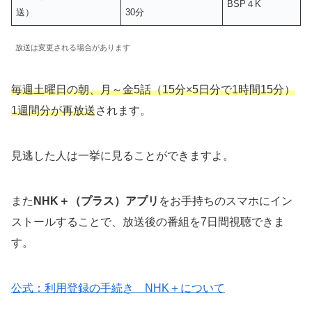
BSP４K
送）
30分
放送は変更される場合があります
毎週土曜日の朝、月～金5話（15分×5日分で1時間15分）
1週間分が再放送
されます。
見逃した人は一挙に見ることができますよ。
また
NHK＋（プラス）アプリ
をお手持ちのスマホにイン
ストールすることで、放送後の番組を7日間視聴できま
す。
公式：利用登録の手続き NHK＋について