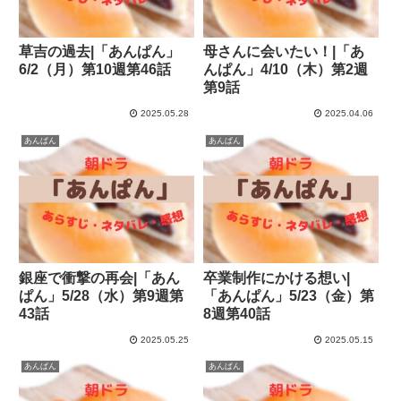
草吉の過去|「あんぱん」
母さんに会いたい！|「あ
6/2（月）第10週第46話
んぱん」4/10（木）第2週
第9話
2025.05.28
2025.04.06
あんぱん
あんぱん
銀座で衝撃の再会|「あん
卒業制作にかける想い|
ぱん」5/28（水）第9週第
「あんぱん」5/23（金）第
43話
8週第40話
2025.05.25
2025.05.15
あんぱん
あんぱん