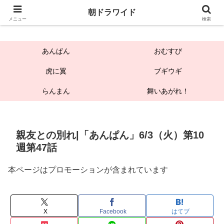
朝ドラワイド
朝ドラワイド
メニュー
検索
あんぱん
おむすび
虎に翼
ブギウギ
らんまん
舞いあがれ！
親友との別れ|「あんぱん」6/3（火）第10
週第47話
本ページはプロモーションが含まれています
X
Facebook
はてブ