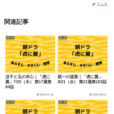
ラムネ
関連記事
虎に翼
虎に翼
涼子と玉の本心｜「虎に
航一の提案｜「虎に翼」
翼」7/25（木） 第17週第
8/21（水） 第21週第103話
84話
2024.07.12
2024.08.13
虎に翼
虎に翼