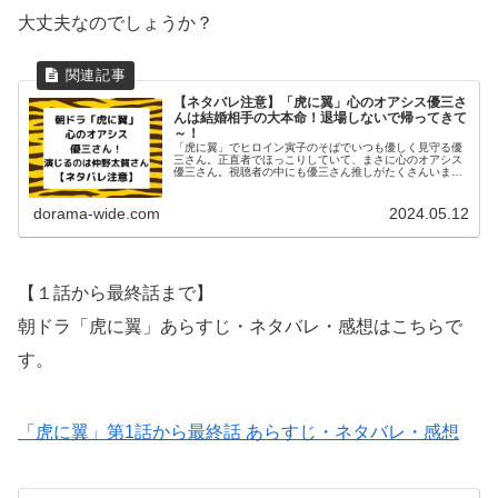
大丈夫なのでしょうか？
【ネタバレ注意】「虎に翼」心のオアシス優三さ
んは結婚相手の大本命！退場しないで帰ってきて
～！
「虎に翼」でヒロイン寅子のそばでいつも優しく見守る優
三さん。正直者でほっこりしていて、まさに心のオアシス
優三さん。視聴者の中にも優三さん推しがたくさんいま
す。結婚するなら優三さん一択！と思うのですが..家族の
ように近すぎて、寅子はあまり意識...
dorama-wide.com
2024.05.12
【１話から最終話まで】
朝ドラ「虎に翼」あらすじ・ネタバレ・感想はこちらで
す。
「虎に翼」第1話から最終話 あらすじ・ネタバレ・感想