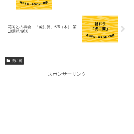
花岡との再会｜「虎に翼」6/6（木） 第
10週第49話
虎に翼
スポンサーリンク