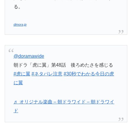
る。
dimora.jp
@doramawide
朝ドラ「虎に翼」第48話 後ろめたさを感じる
#虎に翼
#ネタバレ注意
#30秒でわかる今日の虎
に翼
♬ オリジナル楽曲 – 朝ドラワイド – 朝ドラワイ
ド