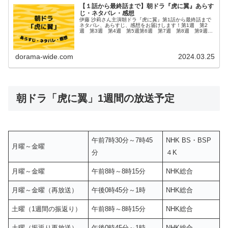
【１話から最終話まで】朝ドラ『虎に翼』あらす
じ・ネタバレ・感想
伊藤 沙莉さん主演朝ドラ『虎に翼』第1話から最終話まで
ネタバレ、あらすじ、感想をお届けします！第1週 第2
週 第3週 第4週 第5週第6週 第7週 第8週 第9週
第10週第11週 第12週 第13週 第14週 第15週第16
週 第17週 ...
dorama-wide.com
2024.03.25
朝ドラ「虎に翼」1週間の放送予定
午前7時30分～7時45
NHK BS・BSP
月曜～金曜
分
４K
月曜～金曜
午前8時～8時15分
NHK総合
月曜～金曜（再放送）
午後0時45分～1時
NHK総合
土曜（1週間の振返り）
午前8時～8時15分
NHK総合
土曜（振返り再放送）
午後0時45分～1時
NHK総合