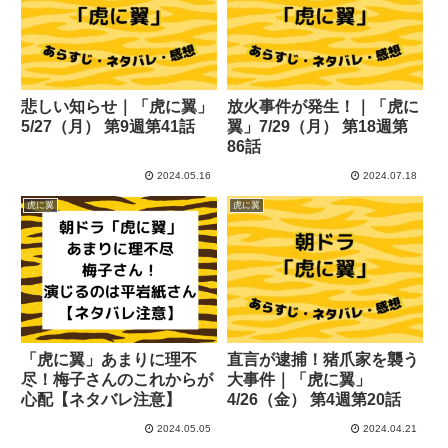
悲しい知らせ｜「虎に翼」
放火事件が発生！｜「虎に
5/27（月） 第9週第41話
翼」7/29（月） 第18週第
86話
2024.05.16
2024.07.18
虎に翼
虎に翼
「虎に翼」あまりに理不
直言が逮捕！猪爪家を襲う
尽！梅子さんのこれからが
大事件｜「虎に翼」
心配【ネタバレ注意】
4/26（金） 第4週第20話
2024.05.05
2024.04.21