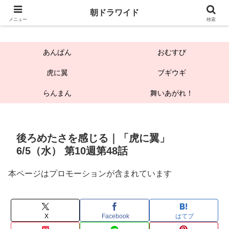
朝ドラワイド
朝ドラワイド
メニュー
検索
あんぱん
おむすび
虎に翼
ブギウギ
らんまん
舞いあがれ！
後ろめたさを感じる｜「虎に翼」
6/5（水） 第10週第48話
本ページはプロモーションが含まれています
X
Facebook
はてブ