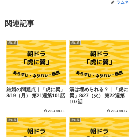
ラムネ
関連記事
虎に翼
虎に翼
結婚の問題点｜「虎に翼」
溝は埋められる？｜「虎に
8/19（月） 第21週第101話
翼」8/27（火） 第22週第
107話
2024.08.13
2024.08.17
虎に翼
虎に翼