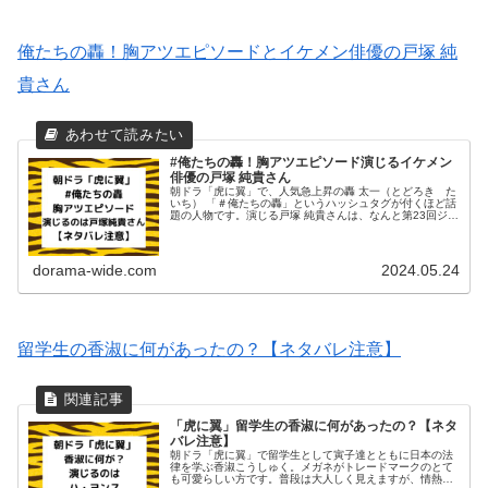
俺たちの轟！胸アツエピソードとイケメン俳優の戸塚 純
貴さん
#俺たちの轟！胸アツエピソード演じるイケメン
俳優の戸塚 純貴さん
朝ドラ「虎に翼」で、人気急上昇の轟 太一（とどろき た
いち） 「＃俺たちの轟」というハッシュタグが付くほど話
題の人物です。演じる戸塚 純貴さんは、なんと第23回ジュ
ノン・スーパーボーイ・コンテストで「理想の恋人賞」を
受賞し芸能界入りしたイケ...
dorama-wide.com
2024.05.24
留学生の香淑に何があったの？【ネタバレ注意】
「虎に翼」留学生の香淑に何があったの？【ネタ
バレ注意】
朝ドラ「虎に翼」で留学生として寅子達とともに日本の法
律を学ぶ香淑こうしゅく。メガネがトレードマークのとて
も可愛らしい方です。普段は大人しく見えますが、情熱的