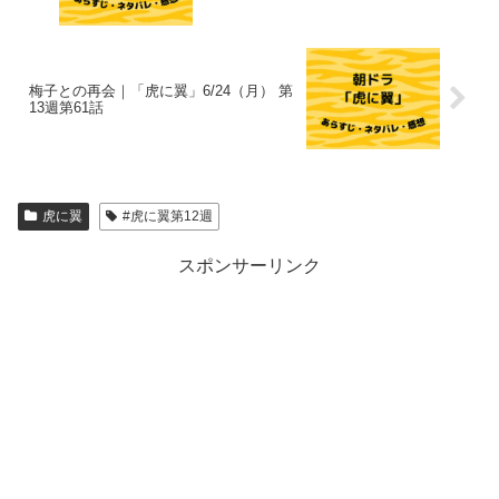
梅子との再会｜「虎に翼」6/24（月） 第
13週第61話
虎に翼
#虎に翼第12週
スポンサーリンク