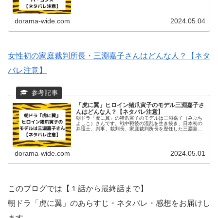
な一面もある香淑。明律大学が女子の募集を中止しようと
したとき、真っ先に声をあげて直談...
dorama-wide.com
2024.05.04
女性初の家庭裁判所長・三淵嘉子さんはどんな人？【ネタ
バレ注意】
「虎に翼」ヒロイン猪爪寅子のモデル三淵嘉子さ
んはどんな人？【ネタバレ注意】
朝ドラ「虎に翼」の猪爪寅子のモデルは三淵嘉子（みぶち
よしこ）さんです。戦中戦後の混乱を生き抜き、日本初の
弁護士、判事、裁判長、家庭裁判所長を歴任した三淵嘉子
さんはどんな人だったのでしょうか？プロフィールや結婚
歴を調べてみました。プロフィー...
dorama-wide.com
2024.05.01
このブログでは【１話から最終話まで】
朝ドラ「虎に翼」のあらすじ・ネタバレ・感想をお届けし
ます。