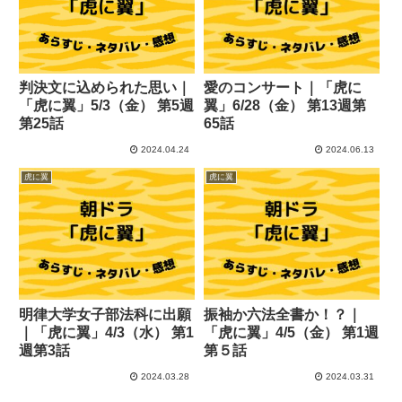
判決文に込められた思い｜
愛のコンサート｜「虎に
「虎に翼」5/3（金） 第5週
翼」6/28（金） 第13週第
第25話
65話
2024.04.24
2024.06.13
虎に翼
虎に翼
明律大学女子部法科に出願
振袖か六法全書か！？｜
｜「虎に翼」4/3（水） 第1
「虎に翼」4/5（金） 第1週
週第3話
第５話
2024.03.28
2024.03.31