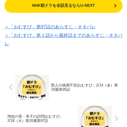
NHK朝ドラを全話見るならU-NEXT
＞「おむすび」第97話のあらすじ・ネタバレ
＞「おむすび」第１話から最終話までのあらすじ・ネタバ
レ
聖人の体調不安|おむすび」2/14（金）第
19週第95話
翔也の母・幸子の訪問|おむすび」
2/18（火）第20週第97話