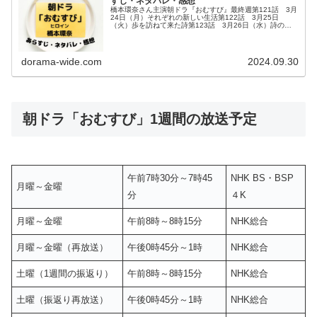
すじ・ネタバレ・感想
橋本環奈さん主演朝ドラ『おむすび』最終週第121話 3月
24日（月）それぞれの新しい生活第122話 3月25日
（火）歩を訪ねて来た詩第123話 3月26日（水）詩の才
能に感心する第124話 3月27日（木）詩を家族にしたい
第125話 3月2...
dorama-wide.com
2024.09.30
朝ドラ「おむすび」1週間の放送予定
午前7時30分～7時45
NHK BS・BSP
月曜～金曜
分
４K
月曜～金曜
午前8時～8時15分
NHK総合
月曜～金曜（再放送）
午後0時45分～1時
NHK総合
土曜（1週間の振返り）
午前8時～8時15分
NHK総合
土曜（振返り再放送）
午後0時45分～1時
NHK総合