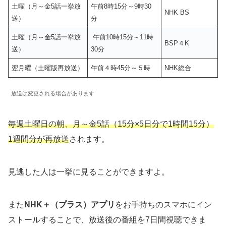
土曜（月～金5話一挙放
午前8時15分～9時30
NHK BS
送）
分
土曜（月～金5話一挙放
午前10時15分～11時
BSP４K
送）
30分
翌月曜（土曜版再放送）
午前４時45分～５時
NHK総合
放送は変更される場合があります
毎週土曜日の朝、月～金5話（15分×5日分で1時間15分）
1週間分が再放送
されます。
見逃した人は一挙に見ることができますよ。
また
NHK＋（プラス）アプリ
をお手持ちのスマホにイン
ストールすることで、放送後の番組を7日間視聴できま