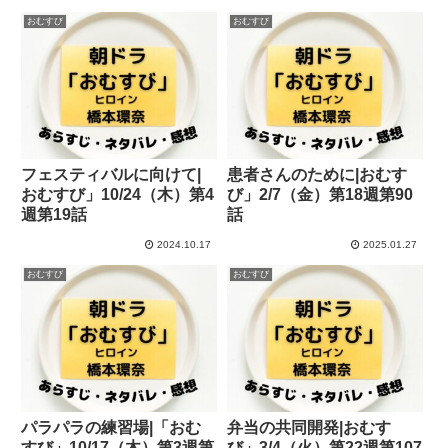
おむすび
おむすび
フェスティバルに向けて|
患者さんのために|おむす
おむすび」10/24（木）第4
び」2/7（金）第18週第90
週第19話
話
2024.10.17
2025.01.27
おむすび
おむすび
パラパラの練習場|「おむ
弁当の共同開発|おむす
すび」10/17（木）第3週第
び」3/4（火）第22週第107