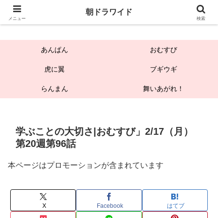
朝ドラワイド
朝ドラワイド
メニュー
検索
あんぱん
おむすび
虎に翼
ブギウギ
らんまん
舞いあがれ！
学ぶことの大切さ|おむすび」2/17（月）
第20週第96話
本ページはプロモーションが含まれています
X
Facebook
はてブ