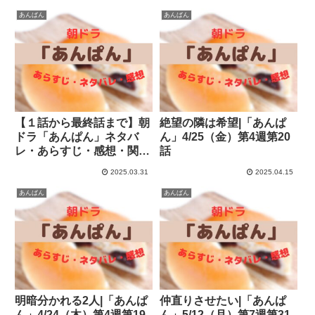
あんぱん
あんぱん
【１話から最終話まで】朝
絶望の隣は希望|「あんぱ
ドラ「あんぱん」ネタバ
ん」4/25（金）第4週第20
レ・あらすじ・感想・関連
話
トピック
2025.03.31
2025.04.15
あんぱん
あんぱん
明暗分かれる2人|「あんぱ
仲直りさせたい|「あんぱ
ん」4/24（木）第4週第19
ん」5/12（月）第7週第31