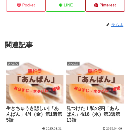
Pocket
LINE
Pinterest
ラムネ
関連記事
あんぱん
あんぱん
生きちゅうき悲しい|「あ
見つけた！私の夢|「あん
んぱん」4/4（金）第1週第
ぱん」4/16（水）第3週第
5話
13話
2025.03.31
2025.04.06