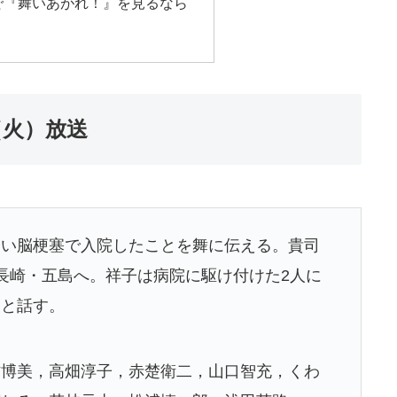
で『舞いあがれ！』を見るなら
（火）放送
軽い脳梗塞で入院したことを舞に伝える。貴司
長崎・五島へ。祥子は病院に駆け付けた2人に
いと話す。
作博美，高畑淳子，赤楚衛二，山口智充，くわ