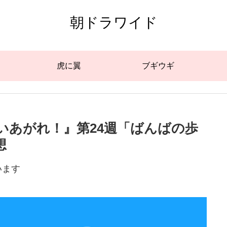
朝ドラワイド
虎に翼
ブギウギ
舞いあがれ！』第24週「ばんばの歩
想
います