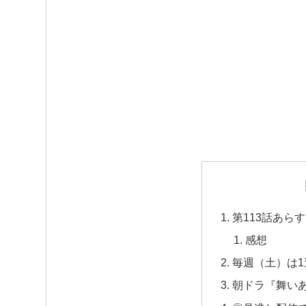
第113話あら
感想
毎週（土）は
朝ドラ『舞い