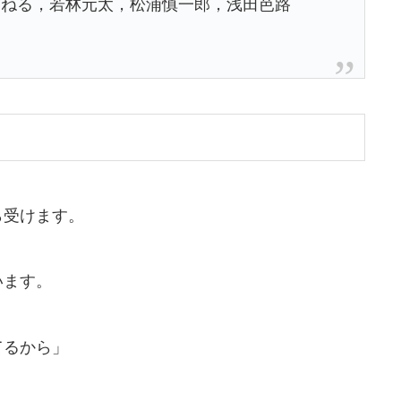
濱ねる，若林元太，松浦慎一郎，浅田芭路
ら受けます。
います。
てるから」