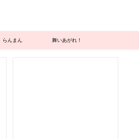
らんまん
舞いあがれ！