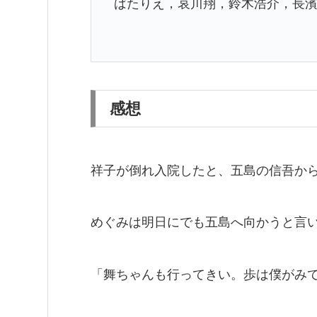
ばたりえ，哀川翔，鈴木浩介，長
感想
祥子が倒れ入院したと、五島の信吾か
めぐみは明日にでも五島へ向かうと言
「舞ちゃんも行ってきい。歩は僕がみ