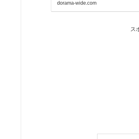
テ、歌うで！」1
dorama-wide.com
ス