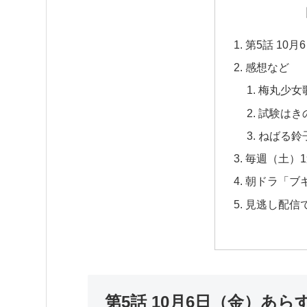
第5話 10
感想など
梅丸少女歌
試験はき
ねばる鈴
毎週（土）
朝ドラ「ブ
見逃し配信
第5話 10月6日（金）あら