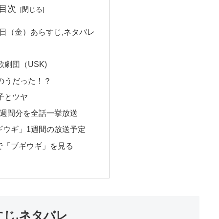
目次
月6日（金）あらすじ,ネタバレ
劇団（USK)
のうだった！？
子とツヤ
1週間分を全話一挙放送
ギウギ」1週間の放送予定
で「ブギウギ」を見る
すじ,ネタバレ