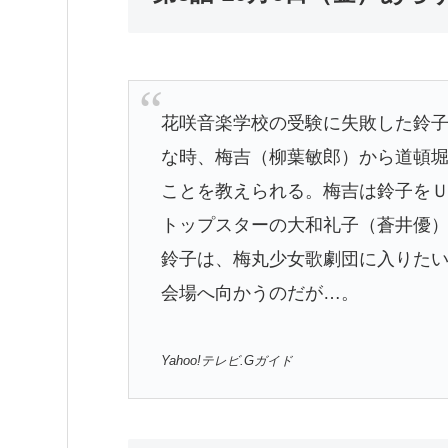
花咲音楽学校の受験に失敗した鈴
な時、梅吉（柳葉敏郎）から道頓
ことを教えられる。梅吉は鈴子を
トップスターの大和礼子（蒼井優
鈴子は、梅丸少女歌劇団に入りた
会場へ向かうのだが…。
Yahoo!テレビ.Gガイド