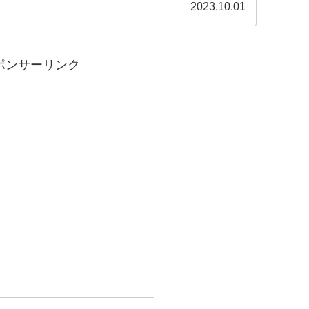
話 10月2日（月） 銭湯の看板娘...
2023.10.01
ポンサーリンク