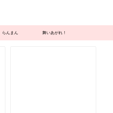
らんまん
舞いあがれ！