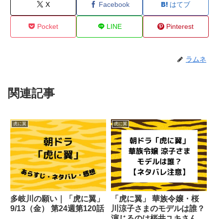
X
Facebook
はてブ
Pocket
LINE
Pinterest
ラムネ
関連記事
虎に翼
虎に翼
多岐川の願い｜「虎に翼」
「虎に翼」 華族令嬢・桜
9/13（金） 第24週第120話
川涼子さまのモデルは誰？
演じるのは桜井ユキさん