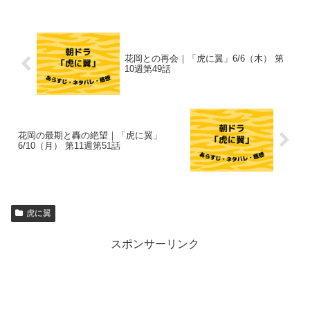
花岡との再会｜「虎に翼」6/6（木） 第
10週第49話
花岡の最期と轟の絶望｜「虎に翼」
6/10（月） 第11週第51話
虎に翼
スポンサーリンク