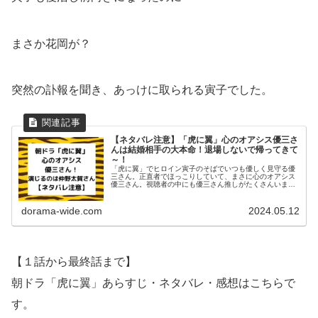
まさか花岡が？
突然の訃報を聞き、あっけに取られる寅子でした。
【ネタバレ注意】「虎に翼」心のオアシス優三さ
んは結婚相手の大本命！退場しないで帰ってきて
～！
「虎に翼」でヒロイン寅子のそばでいつも優しく見守る優
三さん。正直者でほっこりしていて、まさに心のオアシス
優三さん。視聴者の中にも優三さん推しがたくさんいま
す。結婚するなら優三さん一択！と思うのですが..家族の
ように近すぎて、寅子はあまり意識...
dorama-wide.com
2024.05.12
【１話から最終話まで】
朝ドラ「虎に翼」あらすじ・ネタバレ・感想はこちらで
す。