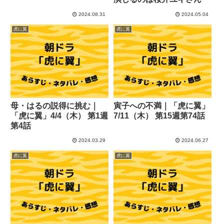
2024.08.31
2024.05.04
虎に翼
虎に翼
母・はるの説得に挑む｜
寅子への不満｜「虎に翼」
「虎に翼」4/4（木） 第1週
7/11（木） 第15週第74話
第4話
2024.03.29
2024.06.27
虎に翼
虎に翼