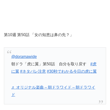
第10週 第50話 「女の知恵は鼻の先？」
@doramawide
朝ドラ「虎に翼」第50話 自分を取り戻す
#虎
に翼
#ネタバレ注意
#30秒でわかる今日の虎に翼
♬ オリジナル楽曲 – 朝ドラワイド – 朝ドラワイ
ド