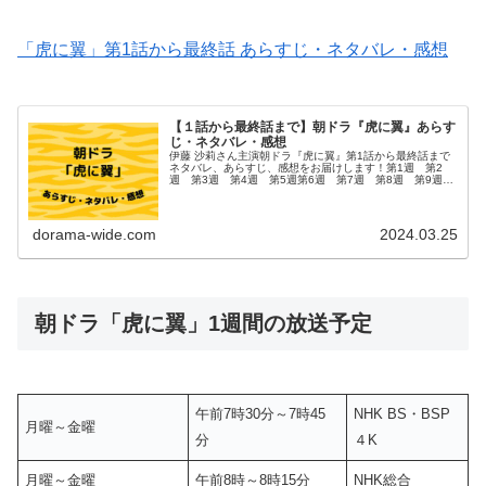
「虎に翼」第1話から最終話 あらすじ・ネタバレ・感想
【１話から最終話まで】朝ドラ『虎に翼』あらす
じ・ネタバレ・感想
伊藤 沙莉さん主演朝ドラ『虎に翼』第1話から最終話まで
ネタバレ、あらすじ、感想をお届けします！第1週 第2
週 第3週 第4週 第5週第6週 第7週 第8週 第9週
第10週第11週 第12週 第13週 第14週 第15週第16
週 第17週 ...
dorama-wide.com
2024.03.25
朝ドラ「虎に翼」1週間の放送予定
午前7時30分～7時45
NHK BS・BSP
月曜～金曜
分
４K
月曜～金曜
午前8時～8時15分
NHK総合