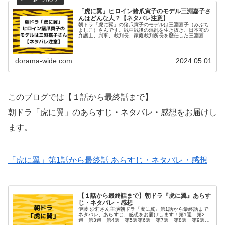
「虎に翼」ヒロイン猪爪寅子のモデル三淵嘉子さ
んはどんな人？【ネタバレ注意】
朝ドラ「虎に翼」の猪爪寅子のモデルは三淵嘉子（みぶち
よしこ）さんです。戦中戦後の混乱を生き抜き、日本初の
弁護士、判事、裁判長、家庭裁判所長を歴任した三淵嘉子
さんはどんな人だったのでしょうか？プロフィールや結婚
歴を調べてみました。プロフィー...
dorama-wide.com
2024.05.01
このブログでは【１話から最終話まで】
朝ドラ「虎に翼」のあらすじ・ネタバレ・感想をお届けし
ます。
「虎に翼」第1話から最終話 あらすじ・ネタバレ・感想
【１話から最終話まで】朝ドラ『虎に翼』あらす
じ・ネタバレ・感想
伊藤 沙莉さん主演朝ドラ『虎に翼』第1話から最終話まで
ネタバレ、あらすじ、感想をお届けします！第1週 第2
週 第3週 第4週 第5週第6週 第7週 第8週 第9週