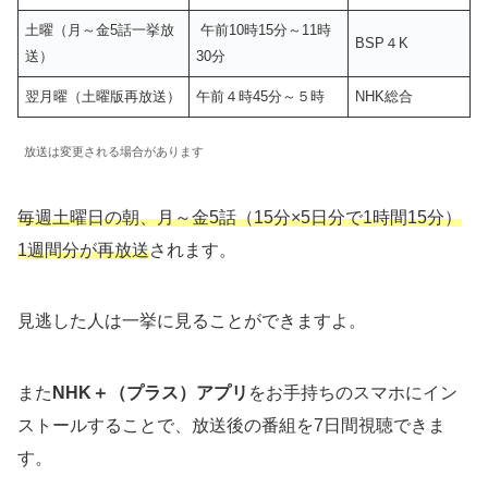
土曜（月～金5話一挙放
午前10時15分～11時
BSP４K
送）
30分
翌月曜（土曜版再放送）
午前４時45分～５時
NHK総合
放送は変更される場合があります
毎週土曜日の朝、月～金5話（15分×5日分で1時間15分）
1週間分が再放送
されます。
見逃した人は一挙に見ることができますよ。
また
NHK＋（プラス）アプリ
をお手持ちのスマホにイン
ストールすることで、放送後の番組を7日間視聴できま
す。