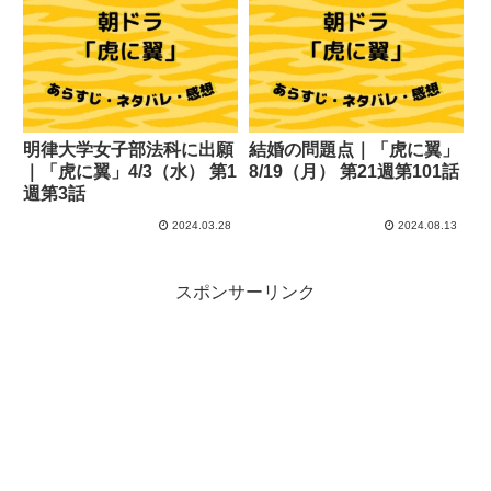
明律大学女子部法科に出願
結婚の問題点｜「虎に翼」
｜「虎に翼」4/3（水） 第1
8/19（月） 第21週第101話
週第3話
2024.03.28
2024.08.13
スポンサーリンク