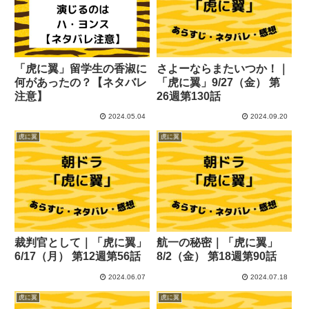
「虎に翼」留学生の香淑に
さよーならまたいつか！｜
何があったの？【ネタバレ
「虎に翼」9/27（金） 第
注意】
26週第130話
2024.05.04
2024.09.20
虎に翼
虎に翼
裁判官として｜「虎に翼」
航一の秘密｜「虎に翼」
6/17（月） 第12週第56話
8/2（金） 第18週第90話
2024.06.07
2024.07.18
虎に翼
虎に翼