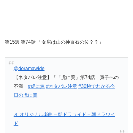
第15週 第74話 「女房は山の神百石の位？？」
@doramawide
【ネタバレ注意】「「虎に翼」第74話 寅子への
不満
#虎に翼
#ネタバレ注意
#30秒でわかる今
日の虎に翼
♬ オリジナル楽曲 – 朝ドラワイド – 朝ドラワイ
ド