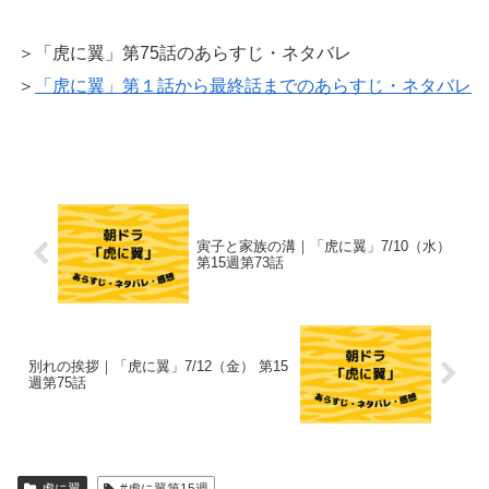
＞「虎に翼」第75話のあらすじ・ネタバレ
＞
「虎に翼」第１話から最終話までのあらすじ・ネタバレ
寅子と家族の溝｜「虎に翼」7/10（水）
第15週第73話
別れの挨拶｜「虎に翼」7/12（金） 第15
週第75話