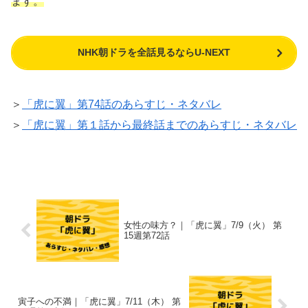
ます。
NHK朝ドラを全話見るならU-NEXT
＞
「虎に翼」第74話のあらすじ・ネタバレ
＞
「虎に翼」第１話から最終話までのあらすじ・ネタバレ
女性の味方？｜「虎に翼」7/9（火） 第
15週第72話
寅子への不満｜「虎に翼」7/11（木） 第