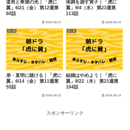
道男と希望の光｜「虎に
体調を崩す寅子｜「虎に
翼」6/21（金） 第12週第
翼」9/4（水） 第23週第
60話
113話
2024.06.07
2024.08.24
虎に翼
虎に翼
弟・直明に賭ける｜「虎に
結婚はやめよう｜「虎に
翼」6/14（金） 第11週第
翼」8/22（木） 第21週第
55話
104話
2024.06.01
2024.08.13
スポンサーリンク