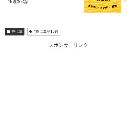
15週第74話
虎に翼
#虎に翼第15週
スポンサーリンク