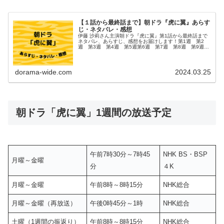
【１話から最終話まで】朝ドラ『虎に翼』あらす
じ・ネタバレ・感想
伊藤 沙莉さん主演朝ドラ『虎に翼』第1話から最終話まで
ネタバレ、あらすじ、感想をお届けします！第1週 第2
週 第3週 第4週 第5週第6週 第7週 第8週 第9週
第10週第11週 第12週 第13週 第14週 第15週第16
週 第17週 ...
dorama-wide.com
2024.03.25
朝ドラ「虎に翼」1週間の放送予定
午前7時30分～7時45
NHK BS・BSP
月曜～金曜
分
４K
月曜～金曜
午前8時～8時15分
NHK総合
月曜～金曜（再放送）
午後0時45分～1時
NHK総合
土曜（1週間の振返り）
午前8時～8時15分
NHK総合