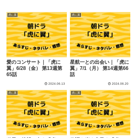
虎に翼
虎に翼
愛のコンサート｜「虎に
星航一との出会い｜「虎に
翼」6/28（金） 第13週第
翼」7/1（月） 第14週第66
65話
話
2024.06.13
2024.06.20
虎に翼
虎に翼