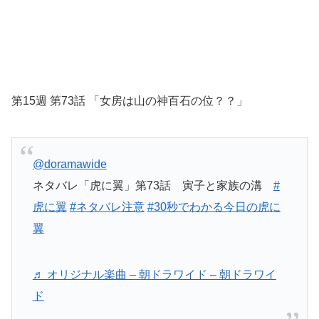
第15週 第73話 「女房は山の神百石の位？？」
@doramawide
ネタバレ「虎に翼」第73話 寅子と家族の溝
#
虎に翼
#ネタバレ注意
#30秒でわかる今日の虎に
翼
♬ オリジナル楽曲 – 朝ドラワイド – 朝ドラワイ
ド