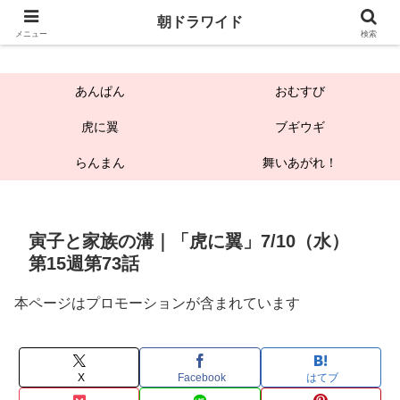
朝ドラワイド
朝ドラワイド
メニュー
検索
あんぱん
おむすび
虎に翼
ブギウギ
らんまん
舞いあがれ！
寅子と家族の溝｜「虎に翼」7/10（水）
第15週第73話
本ページはプロモーションが含まれています
X
Facebook
はてブ